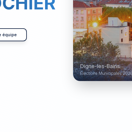
OCHIER
e équipe
Digne-les-Bains
Élections Municipales 202